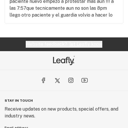
paciente nuevo empezo a protestar mas aun !!! a
las 7:57que tecnicamente aun no son las 8pm
llego otro paciente y el guardia volvio a hacer lo
mismo preguntar si habria la puerta. El muchacho
de la dispensa quizas no fue su mejor dia tampoco.
Entiendo que para trabajar en esta industria
tenemos que ser personas carismáticas y amables
Website feedback?
let Leafly know
somos pacientes que llegamos a donde ustedes
para poder optener una medicina la cual se paga
!!! solo como critica constructiva deben mejorar en
el servicio, el set up esta hermoso y es amplio y
acogedor!!! Buen precio buena selección de
flores!!!
STAY IN TOUCH
Receive updates on new products, special offers, and
industry news.
Email address