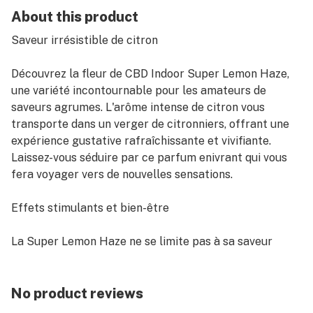
About this product
Saveur irrésistible de citron
Découvrez la fleur de CBD Indoor Super Lemon Haze,
une variété incontournable pour les amateurs de
saveurs agrumes. L'arôme intense de citron vous
transporte dans un verger de citronniers, offrant une
expérience gustative rafraîchissante et vivifiante.
Laissez-vous séduire par ce parfum enivrant qui vous
fera voyager vers de nouvelles sensations.
Effets stimulants et bien-être
La Super Lemon Haze ne se limite pas à sa saveur
exceptionnelle de citron. Cette fleur de cannabis
cultivée en intérieur possède également des effets
stimulants, vous procurant une énergie nouvelle et une
No product reviews
clarté d'esprit incomparable. Profitez des bienfaits du