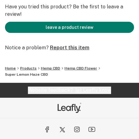
CBD pour réduire le stress, améliorer votre
Have you tried this product? Be the first to leave a
concentration et favoriser la relaxation sans
review!
somnolence.
leave a product review
Qualité supérieure et culture en intérieur
Notice a problem?
Report this item
Notre fleur de CBD Indoor Super Lemon Haze est
soigneusement cultivée en intérieur pour garantir une
qualité optimale et constante. Les conditions de
Home
Products
Hemp CBD
Hemp CBD Flower
culture contrôlées permettent d'obtenir une fleur aux
Super Lemon Haze CBD
propriétés intactes, riche en CBD et aux terpènes
préservés.
Website feedback?
let Leafly know